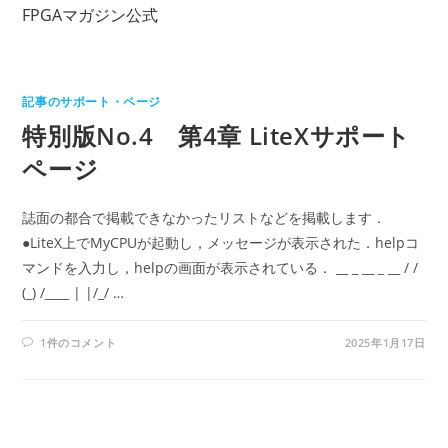
コ
FPGAマガジン公式
ン
テ
ン
記事のサポート・ページ
ツ
特別版No.4 第4章 LiteXサポート
へ
ス
ページ
キ
ッ
誌面の都合で掲載できなかったリストなどを掲載します．
プ
●LiteX上でMyCPUが起動し，メッセージが表示された．helpコ
マンドを入力し，helpの画面が表示されている． __ _ __ _ __ / /
(_) /____ | |/_/ …
1件のコメント
2025年1月17日