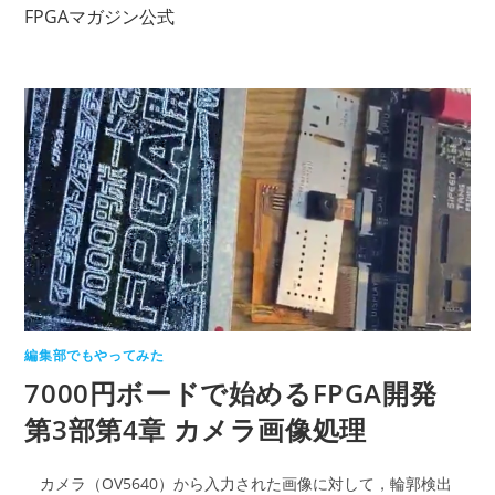
コ
FPGAマガジン公式
ン
テ
ン
ツ
へ
ス
キ
ッ
プ
編集部でもやってみた
7000円ボードで始めるFPGA開発
第3部第4章 カメラ画像処理
カメラ（OV5640）から入力された画像に対して，輪郭検出