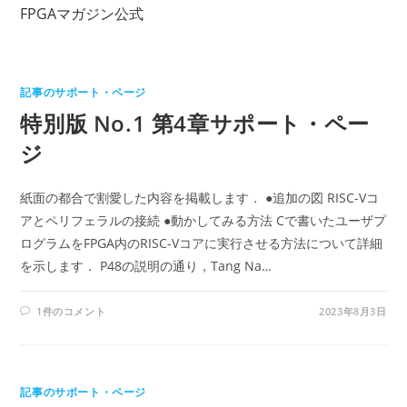
コ
FPGAマガジン公式
ン
テ
ン
記事のサポート・ページ
ツ
特別版 No.1 第4章サポート・ペー
へ
ス
ジ
キ
ッ
紙面の都合で割愛した内容を掲載します． ●追加の図 RISC-Vコ
プ
アとペリフェラルの接続 ●動かしてみる方法 Cで書いたユーザプ
ログラムをFPGA内のRISC-Vコアに実行させる方法について詳細
を示します． P48の説明の通り，Tang Na…
1件のコメント
2023年8月3日
記事のサポート・ページ