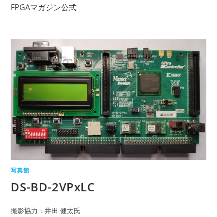
コ
FPGAマガジン公式
ン
テ
ン
ツ
へ
ス
キ
ッ
プ
写真館
DS-BD-2VPxLC
撮影協力：井田 健太氏