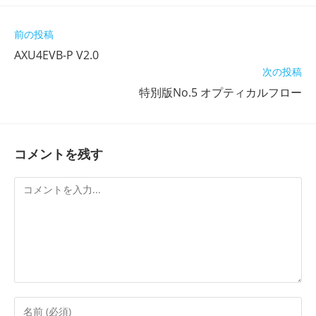
そ
前の投稿
の
AXU4EVB-P V2.0
他
次の投稿
の
記
特別版No.5 オプティカルフロー
事
を
読
む
コメントを残す
コ
メ
ン
ト
コ