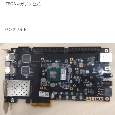
コ
FPGAマガジン公式
ン
テ
ン
ツ
ベンダサイト
へ
ス
キ
ッ
プ