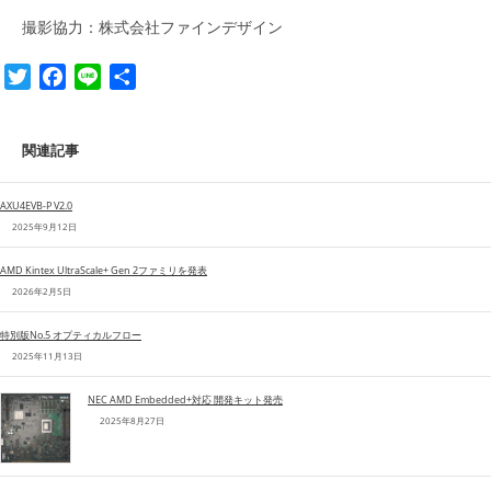
撮影協力：株式会社ファインデザイン
T
F
L
共
w
a
i
有
i
c
n
関連記事
t
e
e
t
b
e
o
AXU4EVB-P V2.0
2025年9月12日
r
o
k
AMD Kintex UltraScale+ Gen 2ファミリを発表
2026年2月5日
特別版No.5 オプティカルフロー
2025年11月13日
NEC AMD Embedded+対応 開発キット発売
2025年8月27日