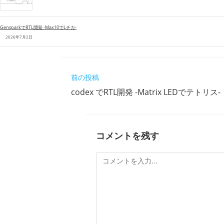
k
GensparkでRTL開発 -Max10でLチカ-
2026年7月2日
そ
前の投稿
の
codex でRTL開発 -Matrix LEDでテトリス-
他
の
記
事
を
コメントを残す
読
む
コ
メ
ン
ト