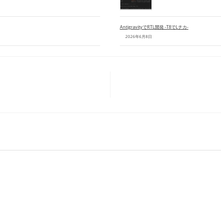
AntigravityでRTL開発 -T8でLチカ-
2026年6月8日