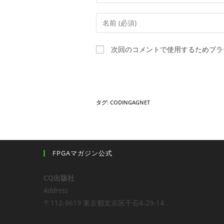
コ
メ
ン
次回のコメントで使用するためブラ
ト
す
る
名
タグ:
CODINGAGNET
前
ま
た
は
FPGAマガジン公式
ユ
ー
CQ出版社
ザ
Address
ー
〒112-8619 東京都文京区千石4-29-14
名
を