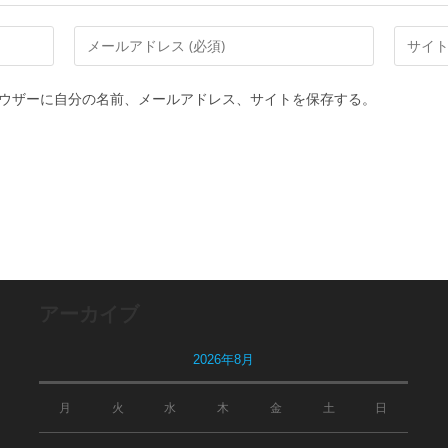
メ
Web
ー
サ
ル
イ
ウザーに自分の名前、メールアドレス、サイトを保存する。
ア
ト
ド
の
レ
URL
ス
を
を
入
入
力
力
し
し
て
アーカイブ
て
く
コ
だ
2026年8月
メ
さ
ン
い。
月
火
水
木
金
土
日
ト
(任
意)