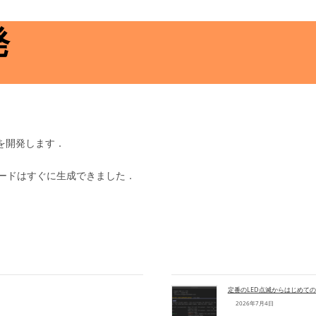
発
路を開発します．
Lコードはすぐに生成できました．
定番のLED点滅からはじめてのA
2026年7月4日