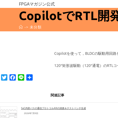
コ
FPGAマガジン公式
ン
CopilotでRTL開
テ
ン
->
未分類
ツ
へ
ス
キ
Copilotを使って，BLDCの駆動用回
ッ
プ
120°矩形波駆動（120°通電）のRT
T
F
L
共
w
a
i
有
i
c
n
関連記事
t
e
e
t
b
e
o
SoC内部バスの通信プロトコルAXIの回路＆テストベンチ生成
2026年7月9日
r
o