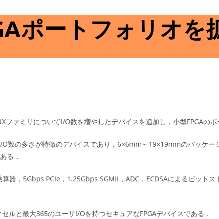
PGAポートフォリオを
O5-NXファミリについてI/O数を増やしたデバイスを追加し，小型FPGA
/O数の多さが特徴のデバイスであり，6×6mm～19×19mmのパッケー
である．
，5Gbps PCIe，1.25Gbps SGMII，ADC，ECDSAによるビッ
ックセルと最大365のユーザI/Oを持つセキュアなFPGAデバイスである．