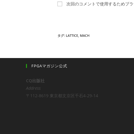
ン
次回のコメントで使用するためブラ
ト
す
る
名
タグ:
LATTICE
,
MACH
前
ま
た
は
FPGAマガジン公式
ユ
ー
CQ出版社
ザ
Address
ー
〒112-8619 東京都文京区千石4-29-14
名
を
入
力
し