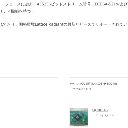
ンターフェースに加え，AES256ビットストリーム暗号，ECDSA-521お
リティ機能を持つ．
り，開発環境Lattice Radiantの最新リリースでサポートされて
ラティス PQC対応MachXO5-NX TDQ発売
2025年11月11日
CQ-FRK-LXP2
2024年11月12日