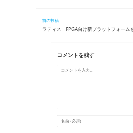
そ
前の投稿
の
ラティス FPGA向け新プラットフォーム
他
の
記
事
を
コメントを残す
読
む
コ
メ
ン
ト
コ
メ