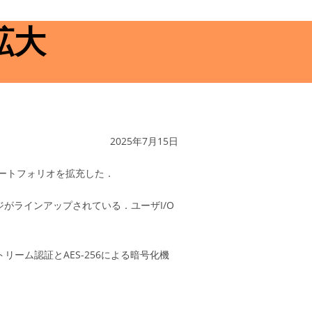
拡大
2025年7月15日
のポートフォリオを拡充した．
ジがラインアップされている．ユーザI/O
トストリーム認証とAES-256による暗号化機