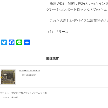
高速LVDS，MIPI，PCIeといったイ
グレーションポートロックなどのセキュ
これらの新しいデバイスは出荷開始されてお
（1）
リリース
T
F
L
共
w
a
i
有
i
c
n
関連記事
t
e
e
t
b
e
o
MachX03L Starter Kit
2023年6月16日
r
o
k
ラティス FPGA向け新プラットフォームを発表
2024年12月12日