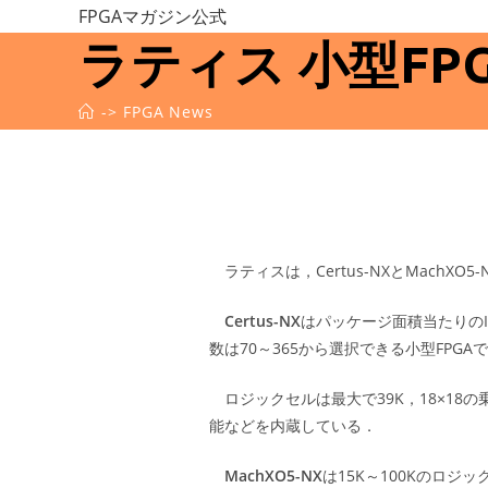
コ
FPGAマガジン公式
ン
ラティス 小型F
テ
ン
->
FPGA News
ツ
へ
ス
キ
ッ
プ
ラティスは，Certus-NXとMachX
Certus-NX
はパッケージ面積当たりのI
数は70～365から選択できる小型FPGA
ロジックセルは最大で39K，18×18の乗算器
能などを内蔵している．
MachXO5-NX
は15K～100Kのロジ