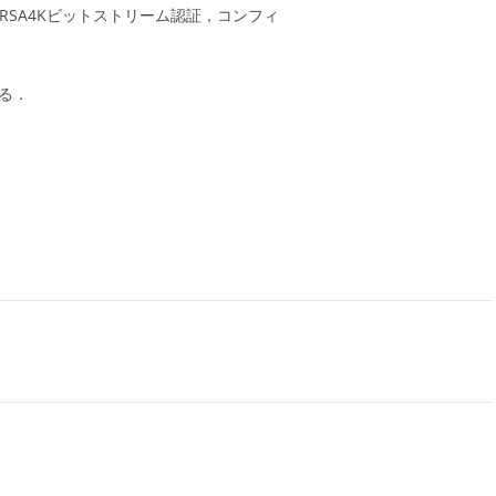
よびRSA4Kビットストリーム認証，コンフィ
いる．