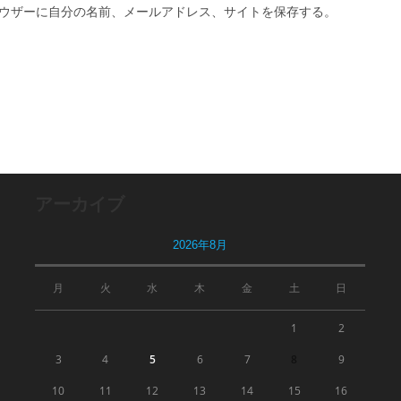
ル
イ
ウザーに自分の名前、メールアドレス、サイトを保存する。
ア
ト
ド
の
レ
URL
ス
を
を
入
入
力
力
し
し
て
アーカイブ
て
く
コ
だ
2026年8月
メ
さ
ン
い。
月
火
水
木
金
土
日
ト
(任
意)
1
2
3
4
5
6
7
8
9
10
11
12
13
14
15
16