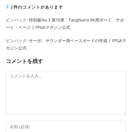
t
e
e
2件のコメントがあります
t
b
e
o
ピンバック:
特別版No.3 第10章 TangNano 9K用ボード サポ
r
o
ート・ページ | FPGAマガジン公式
k
ピンバック:
サーボ、サウンダー用ベースボードの作成 | FPGAマ
ガジン公式
コメントを残す
コ
メ
ン
ト
コ
メ