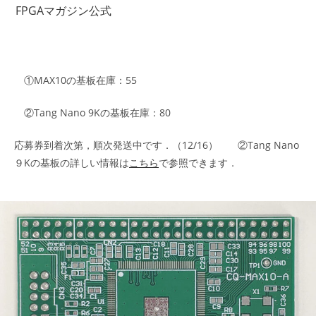
コ
FPGAマガジン公式
ン
テ
ン
ツ
①MAX10の基板在庫：55
へ
②Tang Nano 9Kの基板在庫：80
ス
キ
応募券到着次第，順次発送中です．（12/16） ②Tang Nano
ッ
９Kの基板の詳しい情報は
こちら
で参照できます．
プ