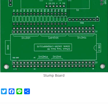
Stump Board
T
F
L
共
w
a
i
有
i
c
n