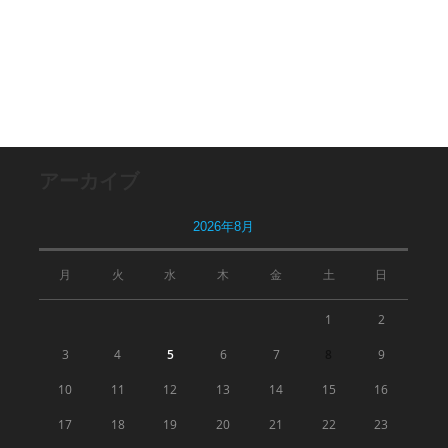
ド
の
レ
URL
ス
を
を
入
入
力
力
し
し
て
アーカイブ
て
く
コ
だ
2026年8月
メ
さ
ン
い。
月
火
水
木
金
土
日
ト
(任
意)
1
2
3
4
5
6
7
8
9
10
11
12
13
14
15
16
17
18
19
20
21
22
23