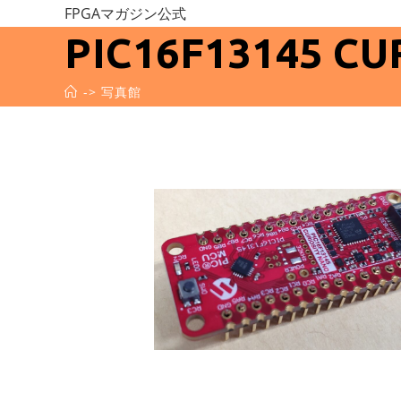
コ
FPGAマガジン公式
ン
PIC16F13145 C
テ
ン
->
写真館
ツ
へ
ス
キ
ッ
プ