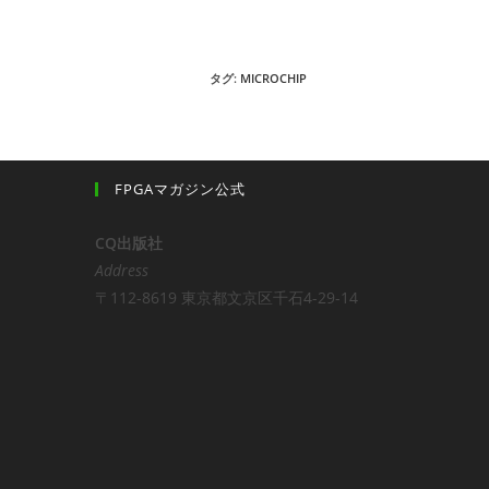
す
る
名
タグ:
MICROCHIP
前
ま
た
は
FPGAマガジン公式
ユ
ー
CQ出版社
ザ
Address
ー
〒112-8619 東京都文京区千石4-29-14
名
を
入
力
し
て
く