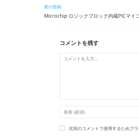
そ
前の投稿
の
Microchip ロジックブロック内蔵PICマ
他
の
記
事
を
コメントを残す
読
む
コ
メ
ン
ト
コ
メ
ン
次回のコメントで使用するためブラ
ト