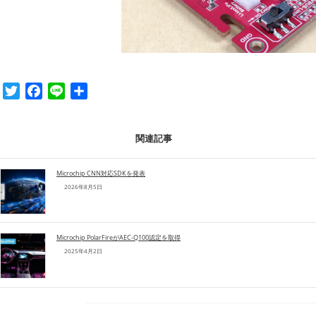
T
F
L
共
w
a
i
有
i
c
n
関連記事
t
e
e
t
b
e
o
Microchip CNN対応SDKを発表
2026年8月5日
r
o
k
Microchip PolarFireがAEC-Q100認定を取得
2025年4月2日