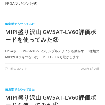
コ
FPGAマガジン公式
ン
テ
ン
編集部でもやってみた
ツ
MIPI盛り沢山 GW5AT-LV60評価ボ
へ
ス
ードを使ってみた③
キ
ッ
FPGAボードVF-G60K225のサンプルデザインを動かす．3種類の
プ
MIPIカメラをつないだ． MIPI C-PHYも動かします
1件のコメント
2025年5月26日
編集部でもやってみた
MIPI盛り沢山 GW5AT-LV60評価ボ