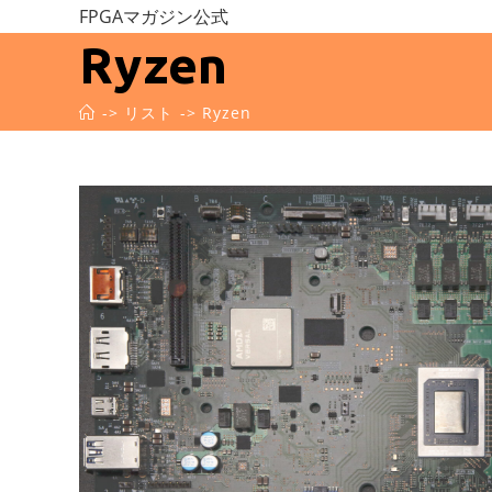
コ
FPGAマガジン公式
ン
Ryzen
テ
ン
->
リスト
->
Ryzen
ツ
へ
ス
キ
ッ
プ