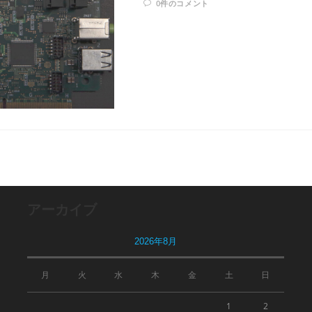
0件のコメント
アーカイブ
2026年8月
月
火
水
木
金
土
日
1
2