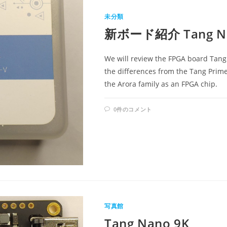
未分類
新ボード紹介 Tang Na
We will review the FPGA board Tang
the differences from the Tang Prim
the Arora family as an FPGA chip.
0件のコメント
写真館
Tang Nano 9K