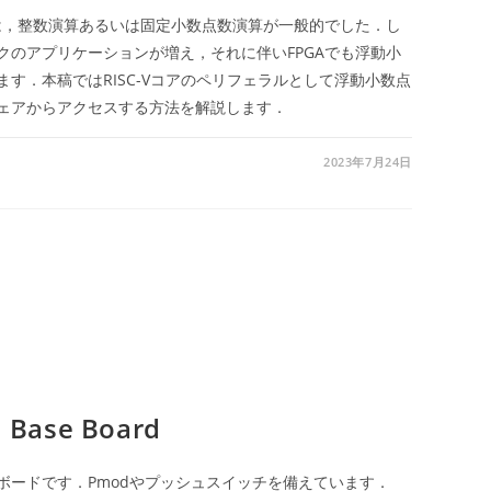
では，整数演算あるいは固定小数点数演算が一般的でした．し
クのアプリケーションが増え，それに伴いFPGAでも浮動小
す．本稿ではRISC-Vコアのペリフェラルとして浮動小数点
ェアからアクセスする方法を解説します．
2023年7月24日
 Base Board
のベースボードです．Pmodやプッシュスイッチを備えています．