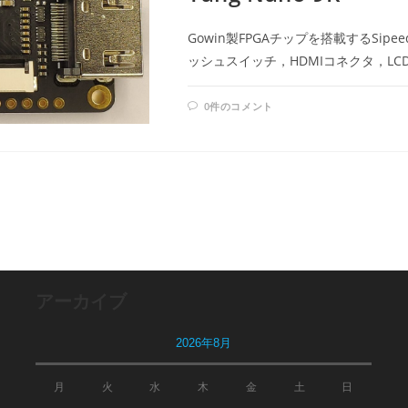
Gowin製FPGAチップを搭載するSipee
ッシュスイッチ，HDMIコネクタ，L
0件のコメント
アーカイブ
2026年8月
月
火
水
木
金
土
日