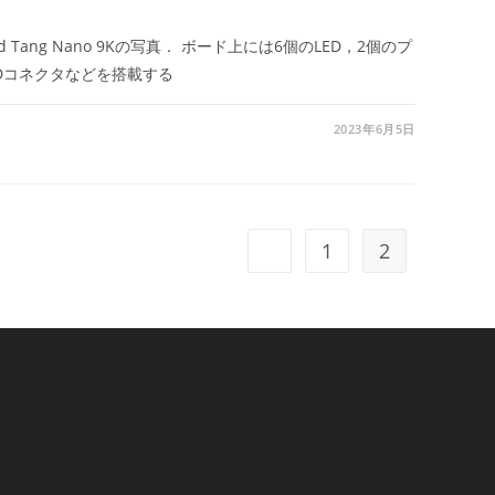
d Tang Nano 9Kの写真． ボード上には6個のLED，2個のプ
CDコネクタなどを搭載する
2023年6月5日
1
2
前のページヘ