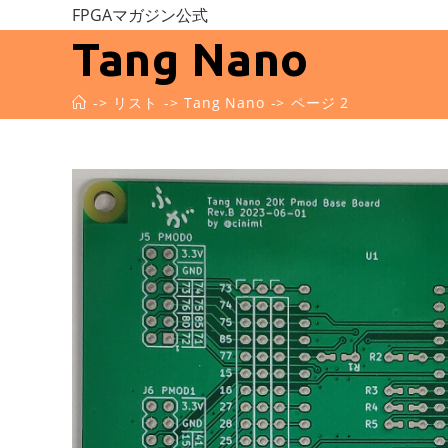
コ
FPGAマガジン公式
ン
Tang Nano
テ
ン
->
リスト
->
Tang Nano
->
ページ 2
ツ
へ
ス
キ
ッ
プ