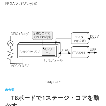
コ
FPGAマガジン公式
ン
テ
ン
ツ
へ
ス
キ
ッ
プ
1stage コア
未分類
T8ボードで1ステージ・コアを動
かす