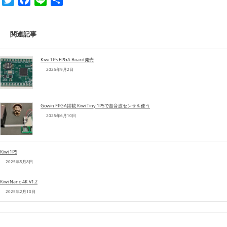
T
F
L
共
w
a
i
有
i
c
n
関連記事
t
e
e
t
b
e
o
Kiwi 1P5 FPGA Board発売
2025年9月2日
r
o
k
Gowin FPGA搭載 Kiwi Tiny 1P5で超音波センサを使う
2025年6月10日
Kiwi 1P5
2025年5月8日
Kiwi Nano 4K V1.2
2025年2月10日