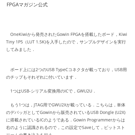
コ
FPGAマガジン公式
ン
テ
ン
ツ
OneKiwiから発売されたGowin FPGAを搭載したボード，Kiwi
へ
Tiny 1P5（LUT 1.5K)を入手したので，サンプルデザインを実行
ス
してみました．
キ
ッ
ボード上には2つのUSB TypeCコネクタが載っており，USB用
プ
のチップもそれぞれに付いています．
1つはUSB-シリアル変換用のICで，GWU2U．
もう1つは，JTAG用でGWU2Xが載っている．こちらは，単体
のデバッガとしてGowinから販売されているUSB Dongle (U2X)
に搭載されているICのようである．Gowin Programmerからは
右のように認識されるので，この設定でSaveして，ビットスト
リームの書き込みを行う．