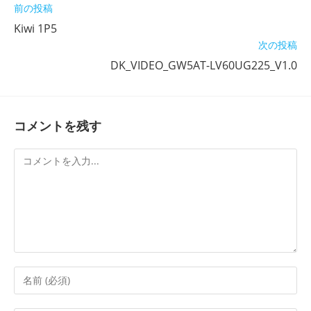
そ
前の投稿
の
Kiwi 1P5
他
次の投稿
の
記
DK_VIDEO_GW5AT-LV60UG225_V1.0
事
を
読
む
コメントを残す
コ
メ
ン
ト
コ
メ
ン