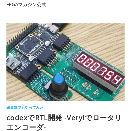
コ
FPGAマガジン公式
ン
テ
ン
ツ
へ
ス
キ
ッ
プ
編集部でもやってみた
codexでRTL開発 -Verylでロータリ
エンコーダ-