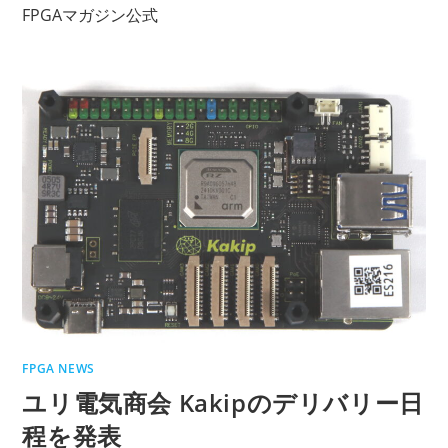
コ
FPGAマガジン公式
ン
テ
ン
ツ
へ
ス
キ
ッ
プ
FPGA NEWS
ユリ電気商会 Kakipのデリバリー日
程を発表