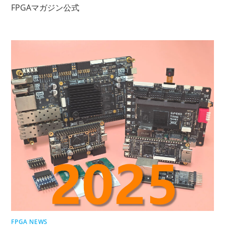
コ
FPGAマガジン公式
ン
テ
ン
ツ
へ
ス
キ
ッ
プ
FPGA NEWS