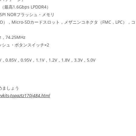
最高1.6Gbps LPDDR4）
PI NORフラッシュ・メモリ
，GPIO），Micro-SDカードスロット，メザニンコネクタ（FMC，LPC），
，74.25MHz
プッシュ・ボタンスイッチ×2
V，0.95V，1.1V，1.2V，1.8V，3.3V，5.0V
で始めましょう
evkits-topaztz170j484.html