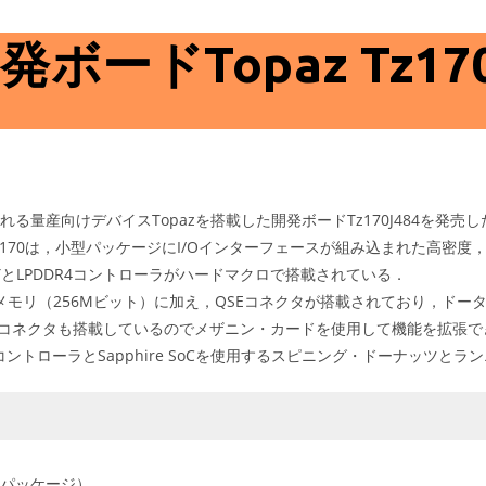
開発ボードTopaz Tz1
される量産向けデバイスTopazを搭載した開発ボードTz170J484を発売し
z170は，小型パッケージにI/Oインターフェースが組み込まれた高密度
-PHYとLPDDR4コントローラがハードマクロで搭載されている．
DDR4メモリ（256Mビット）に加え，QSEコネクタが搭載されており，
Cコネクタも搭載しているのでメザニン・カードを使用して機能を拡張で
ントローラとSapphire SoCを使用するスピニング・ドーナッツとラ
GAパッケージ）