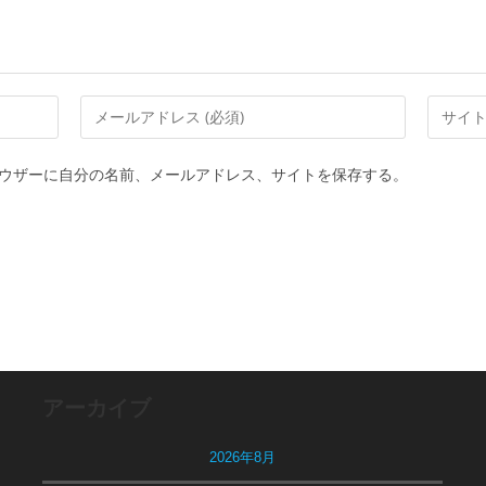
メ
Web
ー
サ
ル
イ
ウザーに自分の名前、メールアドレス、サイトを保存する。
ア
ト
ド
の
レ
URL
ス
を
を
入
入
力
力
し
し
て
アーカイブ
て
く
コ
だ
2026年8月
メ
さ