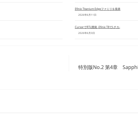
Efinix Titanium Edgeファミリを発表
2026年6月11日
CursorでRTL開発 -Efinix T8でLチカ-
2026年6月3日
特別版No.2 第4章 Sap