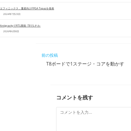
t
b
e
o
エフィニックス，量産向けFPGA Topazを発表
2024年7月23日
r
o
k
AntigravityでRTL開発 -T8でLチカ-
2026年6月8日
そ
前の投稿
の
T8ボードで1ステージ・コアを動かす
他
の
記
事
を
読
コメントを残す
む
コ
メ
ン