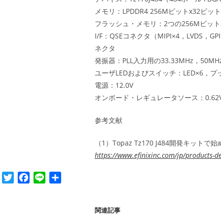
メモリ：LPDDR4 256Mビットx32ビット（
フラッシュ・メモリ：2つの256MビットS
I/F：QSEコネクタ（MIPI×4，LVDS
ネクタ
発振器：PLL入力用の33.33MHz，50MHz
ユーザLEDおよびスイッチ：LED×6，
電源：12.0V
オンボード・レギュレータソース：0.62V，0.85
参考文献
（1）Topaz Tz170 J484開発キット
https://www.efinixinc.com/jp/products-d
T
F
L
共
w
a
i
有
i
c
n
関連記事
t
e
e