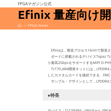
コ
FPGAマガジン公式
ン
Efinix 量産向け
テ
ン
->
FPGA News
ツ
へ
ス
キ
Efinixは，製造プロセス16nmで製造
ッ
ボードに搭載されるデバイスTopaz T
プ
り最高2GbpsをサポートするMIPI D
Tz170 J484開発キットには，LP
したカスタムカードを接続できる．FM
サンプル・デザインとして，LPDDR4コ
●特長
デバイス：Tz170J484（484ボール FB