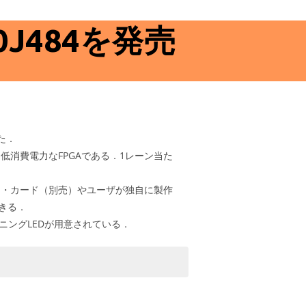
70J484を発売
た．
，低消費電力なFPGAである．1レーン当た
ドータ・カード（別売）やユーザが独自に製作
きる．
ンニングLEDが用意されている．