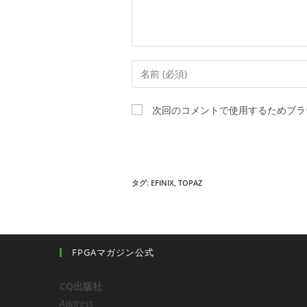
ト
コ
メ
ン
次回のコメントで使用するためブラ
ト
す
る
名
タグ:
EFINIX
,
TOPAZ
前
ま
た
は
FPGAマガジン公式
ユ
ー
CQ出版社
ザ
Address