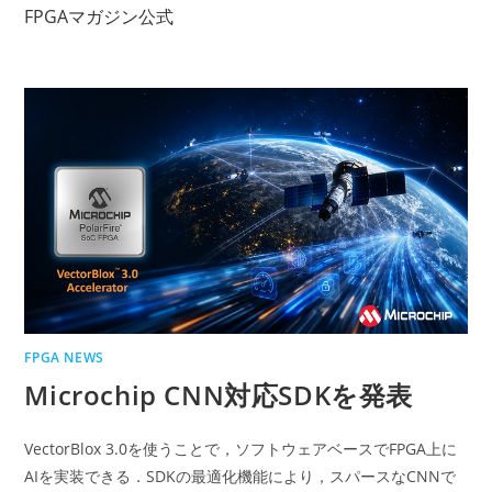
コ
FPGAマガジン公式
ン
テ
ン
ツ
へ
ス
キ
ッ
プ
FPGA NEWS
Microchip CNN対応SDKを発表
VectorBlox 3.0を使うことで，ソフトウェアベースでFPGA上に
AIを実装できる．SDKの最適化機能により，スパースなCNNで